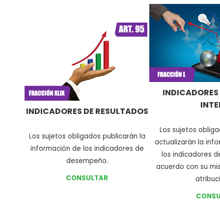
INDICADORES 
INTE
INDICADORES DE RESULTADOS
L
os sujetos obliga
L
os sujetos obligados publicarán la
actualizarán la inf
información de los indicadores de
los indicadores d
desempeño
.
acuerdo con su mis
CONSULTAR
atribuc
CONSU