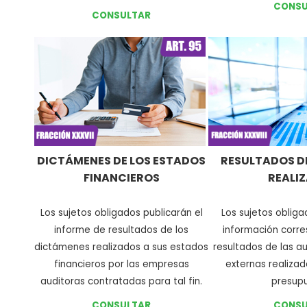
CONSU
CONSULTAR
DICTÁMENES DE LOS ESTADOS
RESULTADOS D
FINANCIEROS
REALI
Los sujetos obligados publicarán el
Los sujetos obliga
informe de resultados de los
información corre
dictámenes realizados a sus estados
resultados de las au
financieros por las empresas
externas realizad
auditoras contratadas para tal fin
.
presupu
CONSULTAR
CONSU