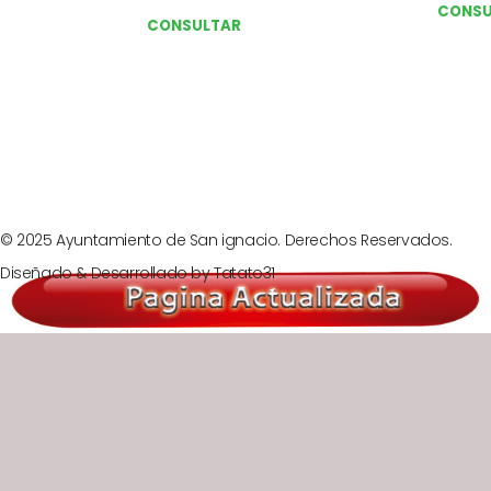
CONSU
CONSULTAR
Next
© 2025 Ayuntamiento de San ignacio. Derechos Reservados.
Diseñado & Desarrollado by
Tatato31