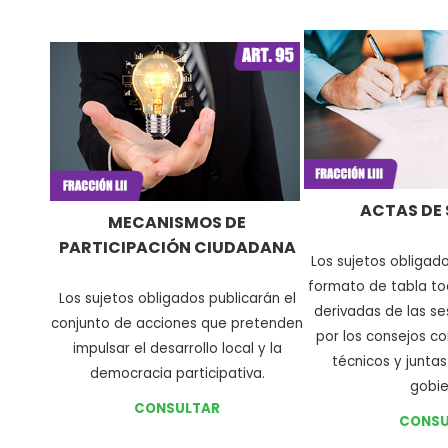
ACTAS DE 
MECANISMOS DE
PARTICIPACIÓN CIUDADANA
Los sujetos obligad
formato de tabla to
L
os sujetos obligados publicarán el
derivadas de las s
conjunto de acciones que pretenden
por los consejos co
impulsar el desarrollo local y la
técnicos y juntas
democracia participativa
.
gobie
CONSULTAR
CONSU