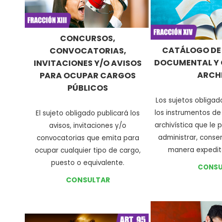
CONCURSOS,
CATÁLOGO DE 
CONVOCATORIAS,
DOCUMENTAL Y G
INVITACIONES Y/O AVISOS
ARCH
PARA OCUPAR CARGOS
PÚBLICOS
Los sujetos obliga
los instrumentos de
El sujeto obligado publicará los
archivística que le 
avisos, invitaciones y/o
administrar, conser
convocatorias que emita para
manera expedita
ocupar cualquier tipo de cargo,
puesto o equivalente
.
CONSU
CONSULTAR