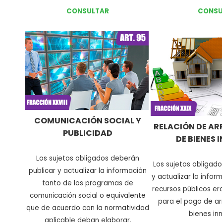
CONSULTAR
CONSU
COMUNICACIÓN SOCIAL Y
RELACIÓN DE A
PUBLICIDAD
DE BIENES 
Los sujetos obligados deberán
Los sujetos obligad
publicar y actualizar la información
y actualizar la inform
tanto de los programas de
recursos públicos er
comunicación social o equivalente
para el pago de a
que de acuerdo con la normatividad
bienes in
aplicable deban elaborar
.