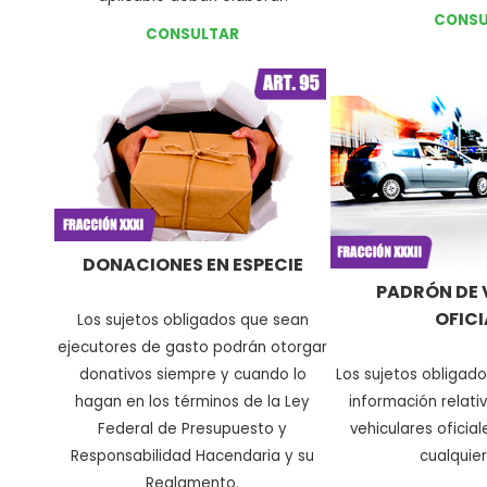
CONSU
CONSULTAR
DONACIONES EN ESPECIE
PADRÓN DE 
OFICI
Los sujetos obligados que sean
ejecutores de gasto podrán otorgar
donativos siempre y cuando lo
Los sujetos obligad
hagan en los términos de la Ley
información relati
Federal de Presupuesto y
vehiculares oficia
Responsabilidad Hacendaria y su
cualquie
Reglamento
.