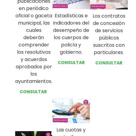
publicaciones
en periódico
oficial o gaceta
Estadísticas e
Los contratos
municipal, las
indicadores del
de concesión
cuales
desempeño de
de servicios
deberán
los cuerpos de
públicos
comprender
policía y
suscritos con
los resolutivos
gobierno.
particulares.
y acuerdos
CONSULTAR
CONSULTAR
aprobados por
los
ayuntamientos.
CONSULTAR
Las cuotas y