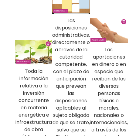
Las
disposiciones
administrativas,
directamente o
Las
a través de la
aportaciones
autoridad
en dinero o en
competente,
Toda la
especie que
con el plazo de
información
reciban de las
anticipación
relativa a la
diversas
que prevean
inversión
personas
las
concurrente
físicas o
disposiciones
en materia
morales,
aplicables al
energética e
nacionales o
sujeto obligado
infraestructura
internacionales,
de que se trate,
de obra
a través de los
salvo que su