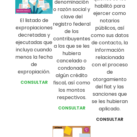
denominación
habilitó para
o razón social y
ejercer como
clave del
El listado de
notarios
registro federal
expropiaciones
públicos, así
de los
decretadas y
como sus datos
contribuyentes
ejecutadas que
de contacto, la
a los que se les
incluya cuando
información
hubiera
menos la fecha
relacionada
cancelado o
de
con el proceso
condonado
expropiación.
de
algún crédito
otorgamiento
CONSULTAR
fiscal, así como
del fiat y las
los montos
sanciones que
respectivos.
se les hubieran
CONSULTAR
aplicado.
CONSULTAR