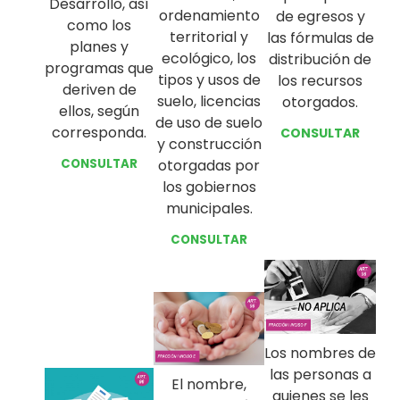
Desarrollo, así
ordenamiento
de egresos y
como los
territorial y
las fórmulas de
planes y
ecológico, los
distribución de
programas que
tipos y usos de
los recursos
deriven de
suelo, licencias
otorgados.
ellos, según
de uso de suelo
corresponda.
CONSULTAR
y construcción
CONSULTAR
otorgadas por
los gobiernos
municipales.
CONSULTAR
Los nombres de
las personas a
El nombre,
quienes se les