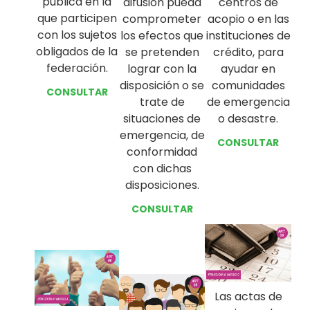
pública en la
centros de
difusión pueda
que participen
acopio o en las
comprometer
con los sujetos
instituciones de
los efectos que
obligados de la
crédito, para
se pretenden
federación.
ayudar en
lograr con la
comunidades
disposición o se
CONSULTAR
de emergencia
trate de
o desastre.
situaciones de
emergencia, de
CONSULTAR
conformidad
con dichas
disposiciones.
CONSULTAR
Las actas de