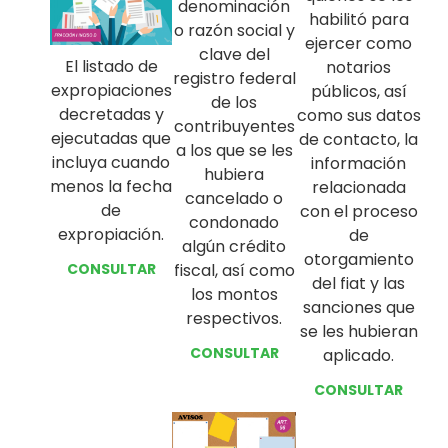
denominación
habilitó para
o razón social y
ejercer como
clave del
El listado de
notarios
registro federal
expropiaciones
públicos, así
de los
decretadas y
como sus datos
contribuyentes
ejecutadas que
de contacto, la
a los que se les
incluya cuando
información
hubiera
menos la fecha
relacionada
cancelado o
de
con el proceso
condonado
expropiación.
de
algún crédito
otorgamiento
CONSULTAR
fiscal, así como
del fiat y las
los montos
sanciones que
respectivos.
se les hubieran
CONSULTAR
aplicado.
CONSULTAR