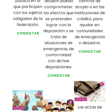
pública en la
centros de
difusión pueda
que participen
acopio o en las
comprometer
con los sujetos
instituciones de
los efectos que
obligados de la
crédito, para
se pretenden
federación.
ayudar en
lograr con la
comunidades
disposición o se
CONSULTAR
de emergencia
trate de
o desastre.
situaciones de
emergencia, de
CONSULTAR
conformidad
con dichas
disposiciones.
CONSULTAR
Las actas de