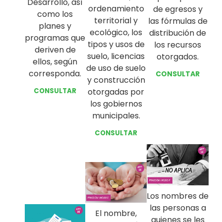
Desarrollo, así
ordenamiento
de egresos y
como los
territorial y
las fórmulas de
planes y
ecológico, los
distribución de
programas que
tipos y usos de
los recursos
deriven de
suelo, licencias
otorgados.
ellos, según
de uso de suelo
corresponda.
CONSULTAR
y construcción
CONSULTAR
otorgadas por
los gobiernos
municipales.
CONSULTAR
Los nombres de
las personas a
El nombre,
quienes se les