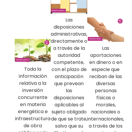
Las
disposiciones
administrativas,
directamente o
Las
a través de la
aportaciones
autoridad
en dinero o en
competente,
Toda la
especie que
con el plazo de
información
reciban de las
anticipación
relativa a la
diversas
que prevean
inversión
personas
las
concurrente
físicas o
disposiciones
en materia
morales,
aplicables al
energética e
nacionales o
sujeto obligado
infraestructura
internacionales,
de que se trate,
de obra
a través de los
salvo que su