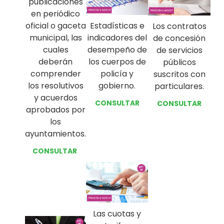
publicaciones
en periódico
oficial o gaceta
Estadísticas e
Los contratos
municipal, las
indicadores del
de concesión
cuales
desempeño de
de servicios
deberán
los cuerpos de
públicos
comprender
policía y
suscritos con
los resolutivos
gobierno.
particulares.
y acuerdos
CONSULTAR
CONSULTAR
aprobados por
los
ayuntamientos.
CONSULTAR
Las cuotas y